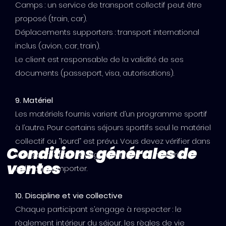
Camps : un service de transport collectif peut être
proposé (train, car).
Déplacements supporters : transport international
inclus (avion, car, train).
Le client est responsable de la validité de ses
documents (passeport, visa, autorisations).
9. Matériel
Les matériels fournis varient d’un programme sportif
à l’autre. Pour certains séjours sportifs seul le matériel
collectif ou “lourd” est prévu. Vous devez vérifier dans
Conditions générales de
votre carnet de voyage quel type de matériel
ventes
individuel emporter.
10. Discipline et vie collective
Chaque participant s’engage à respecter : le
règlement intérieur du séjour, les règles de vie